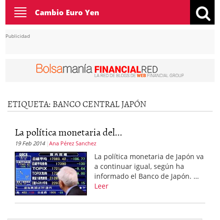
Toggle
Cambio Euro Yen
navigation
Publicidad
ETIQUETA:
BANCO CENTRAL JAPÓN
La política monetaria del...
19 Feb 2014
Ana Pérez Sanchez
La política monetaria de Japón va
a continuar igual, según ha
informado el Banco de Japón. …
Leer