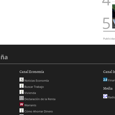
Publicida
aña
Canal Economía
Canal I
Finan
Noticias Economía
Buscar Trabajo
Media
Vivienda
Radio
Declaración de la Renta
Warrants
Cómo Ahorrar Dinero