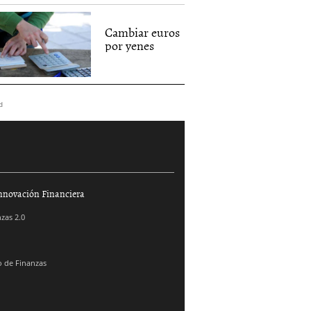
Cambiar euros
por yenes
d
nnovación Financiera
zas 2.0
 de Finanzas