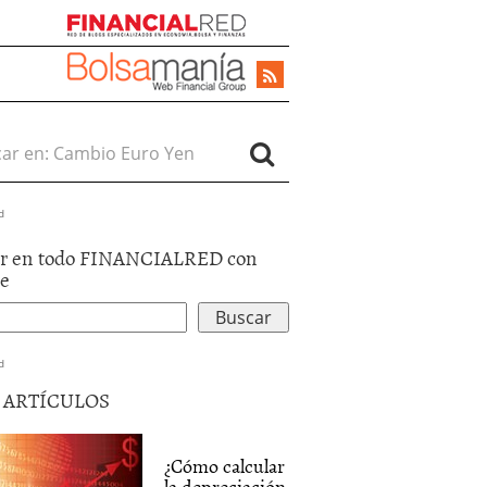
r en:
d
r en todo FINANCIALRED con
le
d
5 ARTÍCULOS
¿Cómo calcular
la depreciación