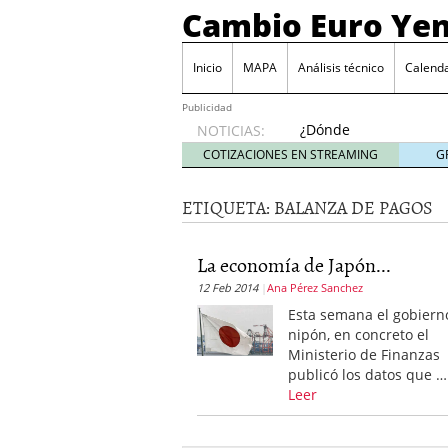
Cambio Euro Ye
Inicio
MAPA
Análisis técnico
Calenda
Publicidad
¿Dónde
NOTICIAS:
invertir
COTIZACIONES EN STREAMING
G
en
Japón?
ETIQUETA:
BALANZA DE PAGOS
octubre
31, 2024
Los desafíos de la econ
La economía de Japón...
¿Cuál es el salario pro
12 Feb 2014
Ana Pérez Sanchez
El declive continuado de
septiembre 26, 2023
Esta semana el gobiern
El enigma del aceite de
nipón, en concreto el
extranjero?
septiembre 
Ministerio de Finanzas
publicó los datos que …
Leer