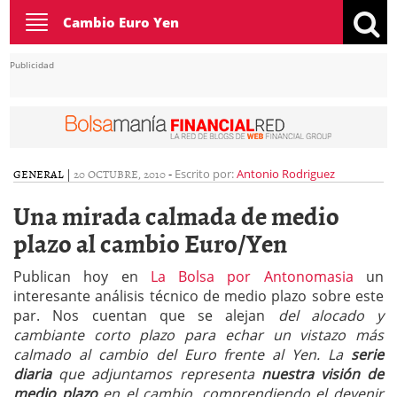
Toggle
Cambio Euro Yen
navigation
Publicidad
GENERAL
|
20 OCTUBRE, 2010
-
Escrito por:
Antonio Rodriguez
Una mirada calmada de medio
plazo al cambio Euro/Yen
Publican hoy en
La Bolsa por Antonomasia
un
interesante análisis técnico de medio plazo sobre este
par. Nos cuentan que se alejan
del alocado y
cambiante corto plazo para echar un vistazo más
calmado al cambio del Euro frente al Yen. La
serie
diaria
que adjuntamos representa
nuestra visión de
medio plazo
en el cambio, comprendiendo el devenir