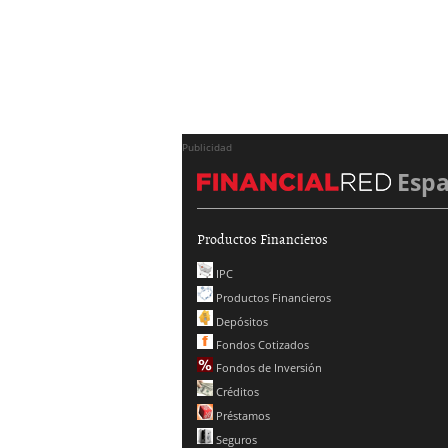
Publicidad
Esp
Productos Financieros
IPC
Productos Financieros
Depósitos
Fondos Cotizados
Fondos de Inversión
Créditos
Préstamos
Seguros