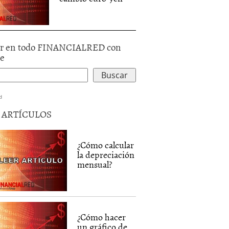
r en todo FINANCIALRED con
le
d
5 ARTÍCULOS
¿Cómo calcular
la depreciación
mensual?
¿Cómo hacer
un gráfico de