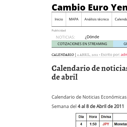
Cambio Euro Ye
Inicio
MAPA
Análisis técnico
Calenda
Publicidad
¿Dónde
NOTICIAS:
invertir
COTIZACIONES EN STREAMING
G
en
Japón?
CALENDARIO
|
4 ABRIL, 2011
-
Escrito por:
ad
octubre
Calendario de noticias
31, 2024
Los desafíos de la econ
de abril
¿Cuál es el salario pro
El declive continuado de
septiembre 26, 2023
El enigma del aceite de
Calendario de Noticias Económicas 
extranjero?
septiembre 
Semana del
4 al 8 de Abril de 2011