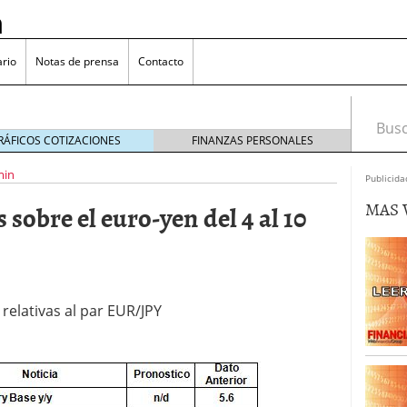
n
rio
Notas de prensa
Contacto
Busca
RÁFICOS COTIZACIONES
FINANZAS PERSONALES
min
Publicida
MAS 
 sobre el euro-yen del 4 al 10
omía japonesa hoy
octubre 25, 2024
medio en yenes en Japón en 2024?
octubre 11, 2024
l sector inmobiliario: causas y consideraciones
 oliva: ¿Por qué es más caro en España que en el
relativas al par EUR/JPY
22, 2023