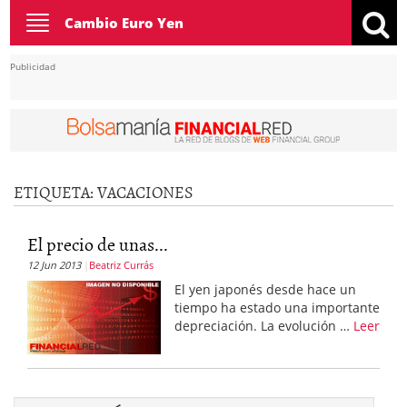
Toggle
Cambio Euro Yen
navigation
Publicidad
ETIQUETA:
VACACIONES
El precio de unas...
12 Jun 2013
Beatriz Currás
El yen japonés desde hace un
tiempo ha estado una importante
depreciación. La evolución …
Leer