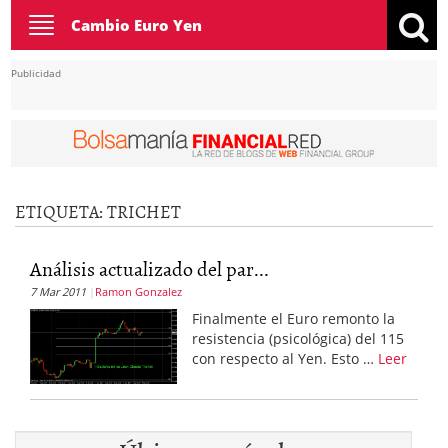
Toggle
Cambio Euro Yen
navigation
Publicidad
ETIQUETA:
TRICHET
Análisis actualizado del par...
7 Mar 2011
Ramon Gonzalez
Finalmente el Euro remonto la
resistencia (psicológica) del 115
con respecto al Yen. Esto …
Leer