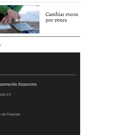
Cambiar euros
por yenes
d
nnovación Financiera
zas 2.0
 de Finanzas