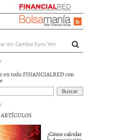
r en:
d
r en todo FINANCIALRED con
le
d
5 ARTÍCULOS
¿Cómo calcular
la depreciación