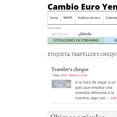
Cambio Euro Ye
Inicio
MAPA
Análisis técnico
Calenda
Publicidad
¿Dónde
NOTICIAS:
invertir
COTIZACIONES EN STREAMING
G
en
Japón?
ETIQUETA:
TRAVELLER’S CHEQU
octubre
31, 2024
Los desafíos de la econ
Traveler’s cheque
¿Cuál es el salario pro
7 May 2013
Beatriz Currás
El declive continuado de
septiembre 26, 2023
A la hora de viajar a un
El enigma del aceite de
país que emplea una
extranjero?
septiembre 
moneda diferente a la
nuestra, algo casi …
Lee