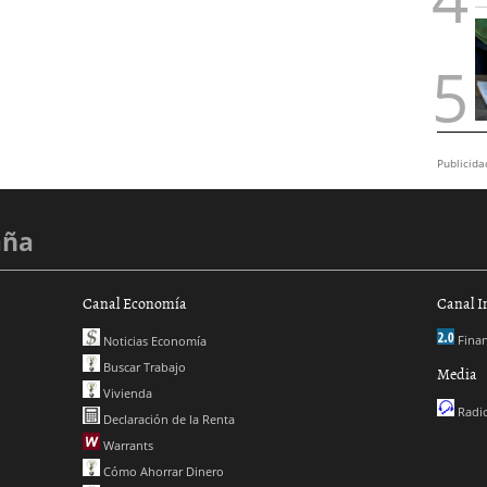
Publicida
aña
Canal Economía
Canal I
Finan
Noticias Economía
Buscar Trabajo
Media
Vivienda
Radio
Declaración de la Renta
Warrants
Cómo Ahorrar Dinero