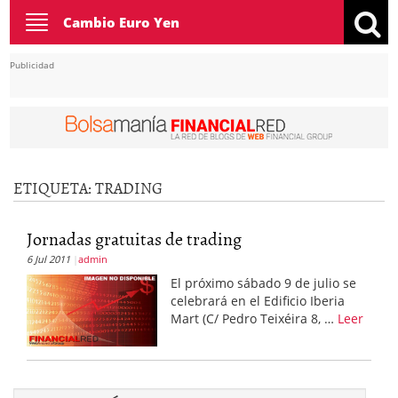
Toggle
Cambio Euro Yen
navigation
Publicidad
ETIQUETA:
TRADING
Jornadas gratuitas de trading
6 Jul 2011
admin
El próximo sábado 9 de julio se
celebrará en el Edificio Iberia
Mart (C/ Pedro Teixéira 8, …
Leer