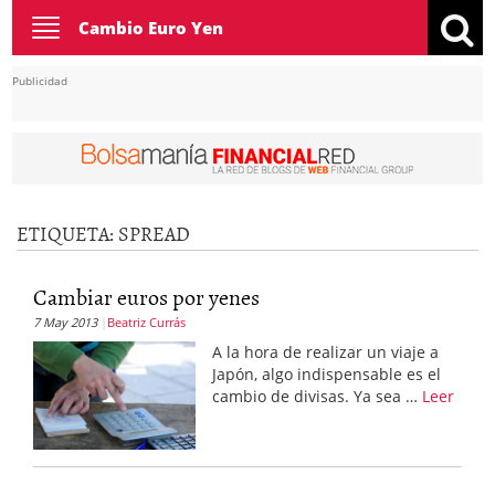
Toggle
Cambio Euro Yen
navigation
Publicidad
ETIQUETA:
SPREAD
Cambiar euros por yenes
7 May 2013
Beatriz Currás
A la hora de realizar un viaje a
Japón, algo indispensable es el
cambio de divisas. Ya sea …
Leer