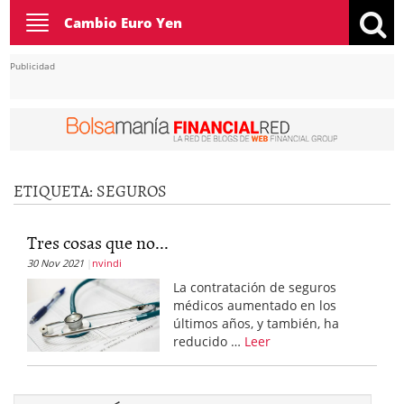
Toggle
Cambio Euro Yen
navigation
Publicidad
ETIQUETA:
SEGUROS
Tres cosas que no...
30 Nov 2021
nvindi
La contratación de seguros
médicos aumentado en los
últimos años, y también, ha
reducido …
Leer