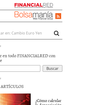
r en:
d
r en todo FINANCIALRED con
le
d
5 ARTÍCULOS
¿Cómo calcular
la depreciación