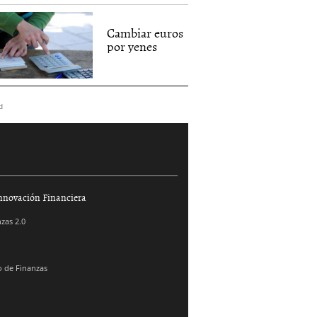
Cambiar euros
por yenes
d
nnovación Financiera
zas 2.0
 de Finanzas