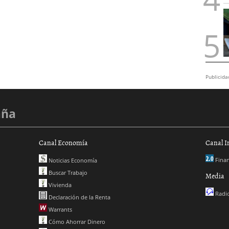
Publicida
aña
Canal Economía
Canal I
Finan
Noticias Economía
Buscar Trabajo
Media
Vivienda
Radio
Declaración de la Renta
Warrants
Cómo Ahorrar Dinero