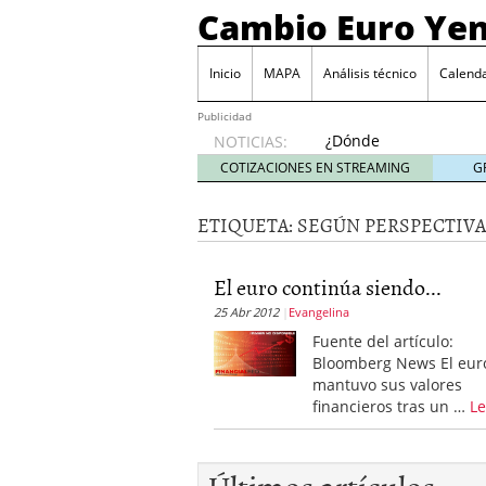
Cambio Euro Ye
Inicio
MAPA
Análisis técnico
Calenda
Publicidad
¿Dónde
NOTICIAS:
invertir
COTIZACIONES EN STREAMING
G
en
Japón?
ETIQUETA:
SEGÚN PERSPECTIVA
octubre
31, 2024
Los desafíos de la econ
El euro continúa siendo...
¿Cuál es el salario pro
25 Abr 2012
Evangelina
El declive continuado de
septiembre 26, 2023
Fuente del artículo:
El enigma del aceite de
Bloomberg News El eur
extranjero?
septiembre 
mantuvo sus valores
financieros tras un …
Le