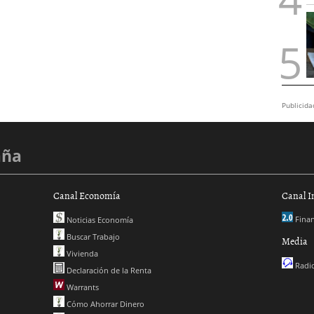
Publicida
aña
Canal Economía
Canal I
Finan
Noticias Economía
Buscar Trabajo
Media
Vivienda
Radio
Declaración de la Renta
Warrants
Cómo Ahorrar Dinero