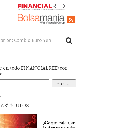
r en:
d
r en todo FINANCIALRED con
le
d
5 ARTÍCULOS
¿Cómo calcular
la depreciación