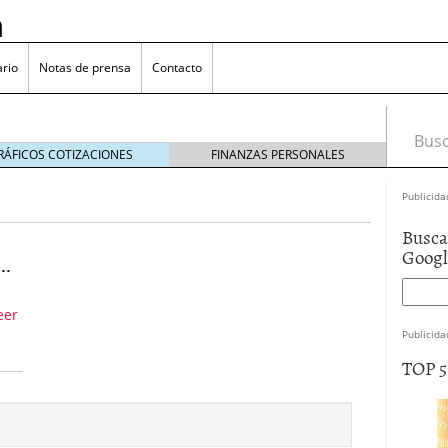
n
rio
Notas de prensa
Contacto
Busca
RÁFICOS COTIZACIONES
FINANZAS PERSONALES
Publicida
Busca
omía japonesa hoy
octubre 25, 2024
Goog
..
medio en yenes en Japón en 2024?
octubre 11, 2024
l sector inmobiliario: causas y consideraciones
eer
 oliva: ¿Por qué es más caro en España que en el
Publicida
22, 2023
TOP 