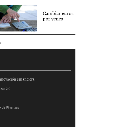
Cambiar euros
por yenes
d
nnovación Financiera
zas 2.0
 de Finanzas