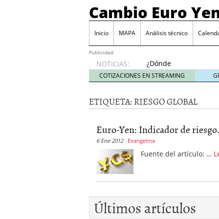
Cambio Euro Ye
Inicio
MAPA
Análisis técnico
Calenda
Publicidad
¿Dónde
NOTICIAS:
invertir
COTIZACIONES EN STREAMING
G
en
Japón?
ETIQUETA:
RIESGO GLOBAL
octubre
31, 2024
Los desafíos de la econ
Euro-Yen: Indicador de riesgo.
¿Cuál es el salario pro
6 Ene 2012
Evangelina
El declive continuado de
septiembre 26, 2023
Fuente del artículo: …
L
El enigma del aceite de
extranjero?
septiembre 
Últimos artículos