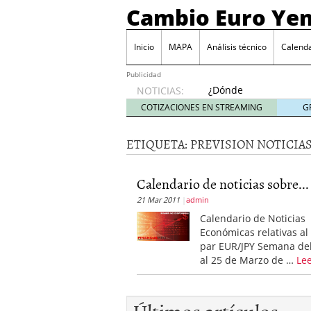
Cambio Euro Ye
Inicio
MAPA
Análisis técnico
Calenda
Publicidad
¿Dónde
NOTICIAS:
invertir
COTIZACIONES EN STREAMING
G
en
Japón?
ETIQUETA:
PREVISION NOTICIA
octubre
31, 2024
Los desafíos de la econ
Calendario de noticias sobre...
¿Cuál es el salario pro
21 Mar 2011
admin
El declive continuado de
septiembre 26, 2023
Calendario de Noticias
El enigma del aceite de
Económicas relativas al
extranjero?
septiembre 
par EUR/JPY Semana de
al 25 de Marzo de …
Le