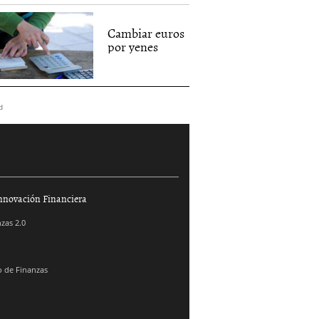
Cambiar euros
por yenes
d
nnovación Financiera
zas 2.0
 de Finanzas