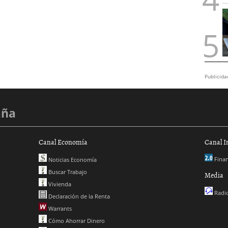
Publicida
aña
Canal Economía
Canal I
Finan
Noticias Economía
Buscar Trabajo
Media
Vivienda
Radio
Declaración de la Renta
Warrants
Cómo Ahorrar Dinero