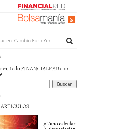
r en:
d
r en todo FINANCIALRED con
le
d
5 ARTÍCULOS
¿Cómo calcular
la depreciación