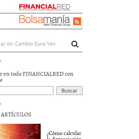
r en:
d
r en todo FINANCIALRED con
le
d
5 ARTÍCULOS
¿Cómo calcular
la depreciación