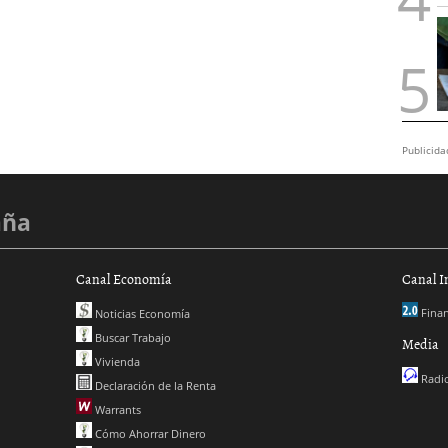
Publicida
aña
Canal Economía
Canal I
Finan
Noticias Economía
Buscar Trabajo
Media
Vivienda
Radio
Declaración de la Renta
Warrants
Cómo Ahorrar Dinero