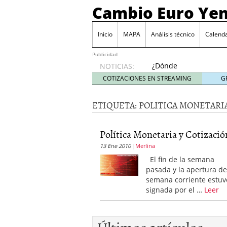
Cambio Euro Ye
Inicio
MAPA
Análisis técnico
Calenda
Publicidad
¿Dónde
NOTICIAS:
invertir
COTIZACIONES EN STREAMING
G
en
Japón?
ETIQUETA:
POLITICA MONETARI
octubre
31, 2024
Los desafíos de la econ
Política Monetaria y Cotización
¿Cuál es el salario pro
13 Ene 2010
Merlina
El declive continuado de
septiembre 26, 2023
El fin de la semana
El enigma del aceite de
pasada y la apertura de
extranjero?
septiembre 
semana corriente estuv
signada por el …
Leer