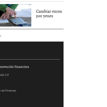
Cambiar euros
por yenes
d
nnovación Financiera
zas 2.0
 de Finanzas