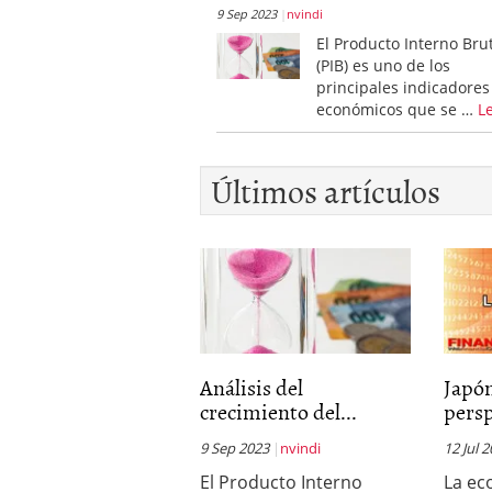
9 Sep 2023
nvindi
El Producto Interno Bru
(PIB) es uno de los
principales indicadores
económicos que se …
L
Últimos artículos
Análisis del
Japón
crecimiento del...
persp
9 Sep 2023
nvindi
12 Jul 
El Producto Interno
La ec