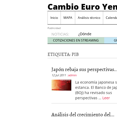
Cambio Euro Ye
Inicio
MAPA
Análisis técnico
Calenda
Publicidad
¿Dónde
NOTICIAS:
invertir
COTIZACIONES EN STREAMING
G
en
Japón?
ETIQUETA:
PIB
octubre
31, 2024
Los desafíos de la econ
Japón rebaja sus perspectivas..
¿Cuál es el salario pro
12 Jul 2011
admin
El declive continuado de
septiembre 26, 2023
La economía japonesa 
El enigma del aceite de
estanca. El Banco de Ja
extranjero?
septiembre 
(BOJ) ha revisado sus
perspectivas …
Leer
Análisis del crecimiento del...