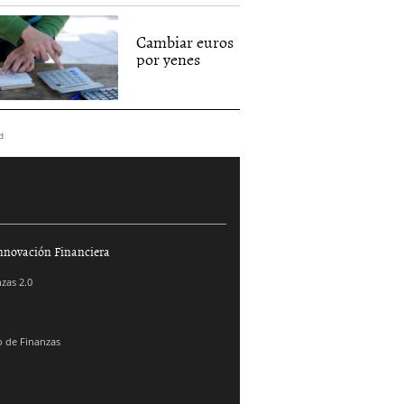
Cambiar euros
por yenes
d
nnovación Financiera
zas 2.0
 de Finanzas