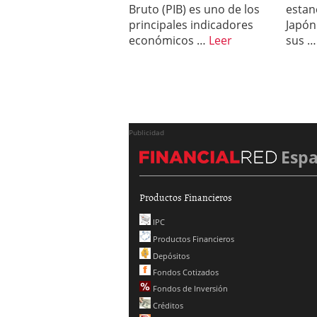
Bruto (PIB) es uno de los
estan
principales indicadores
Japón
económicos …
Leer
sus 
Publicidad
Esp
Productos Financieros
IPC
Productos Financieros
Depósitos
Fondos Cotizados
Fondos de Inversión
Créditos