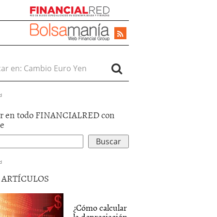
r en:
d
r en todo FINANCIALRED con
le
d
5 ARTÍCULOS
¿Cómo calcular
la depreciación