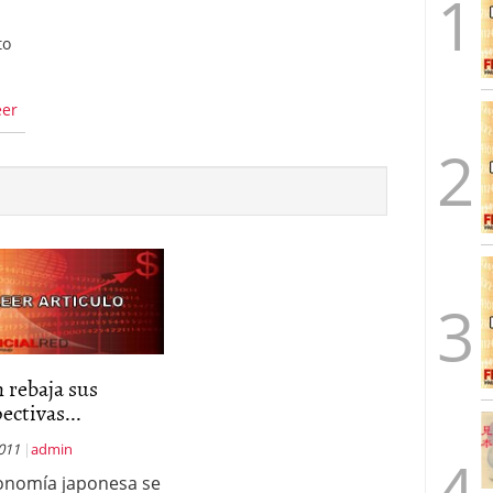
to
eer
 rebaja sus
ectivas...
2011
admin
onomía japonesa se