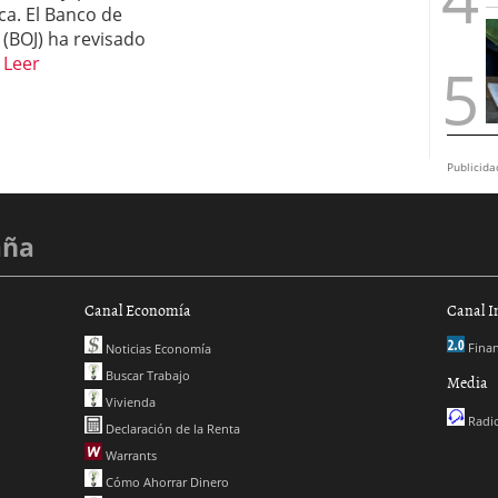
ca. El Banco de
 (BOJ) ha revisado
…
Leer
Publicida
aña
Canal Economía
Canal I
Finan
Noticias Economía
Buscar Trabajo
Media
Vivienda
Radio
Declaración de la Renta
Warrants
Cómo Ahorrar Dinero