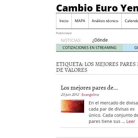
Cambio Euro Ye
Inicio
MAPA
Análisis técnico
Calenda
Publicidad
¿Dónde
NOTICIAS:
invertir
COTIZACIONES EN STREAMING
G
en
Japón?
ETIQUETA:
LOS MEJORES PARES 
octubre
DE VALORES
31, 2024
Los desafíos de la econ
¿Cuál es el salario pro
Los mejores pares de...
El declive continuado de
23 Jun 2012
Evangelina
septiembre 26, 2023
El enigma del aceite de
En el mercado de divisa
extranjero?
septiembre 
cada par de divisas es
único. Cada conjunto d
pares tiene sus …
Leer