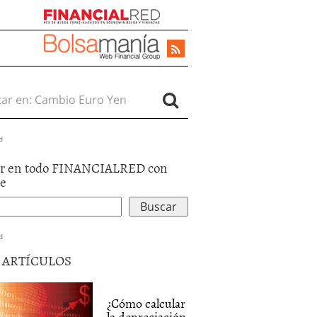
r en:
d
r en todo FINANCIALRED con
le
d
5 ARTÍCULOS
¿Cómo calcular
la depreciación