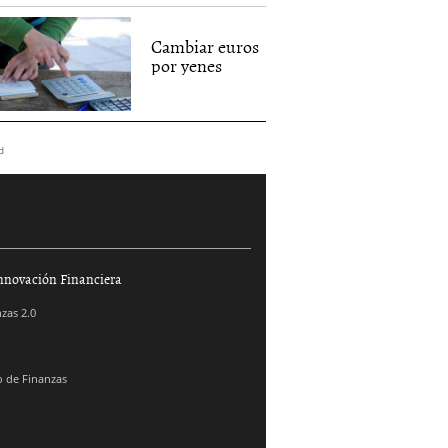
Cambiar euros
por yenes
d
nnovación Financiera
zas 2.0
 de Finanzas