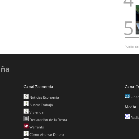
Publicida
aña
Canal Economía
Canal I
Finan
Noticias Economía
Buscar Trabajo
Media
Vivienda
Radio
Declaración de la Renta
Warrants
Cómo Ahorrar Dinero