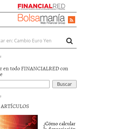
r en:
d
r en todo FINANCIALRED con
le
d
5 ARTÍCULOS
¿Cómo calcular
la depreciación