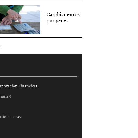
Cambiar euros
por yenes
d
nnovación Financiera
zas 2.0
 de Finanzas