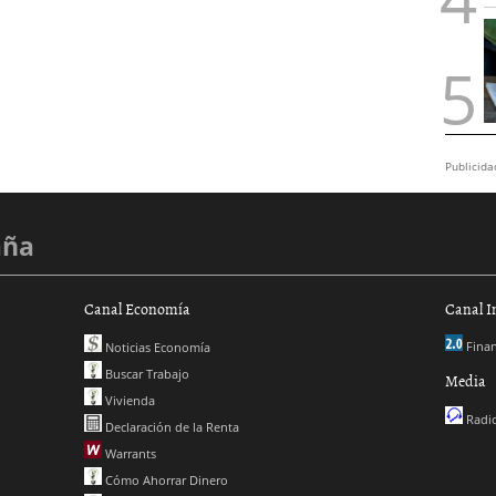
Publicida
aña
Canal Economía
Canal I
Finan
Noticias Economía
Buscar Trabajo
Media
Vivienda
Radio
Declaración de la Renta
Warrants
Cómo Ahorrar Dinero