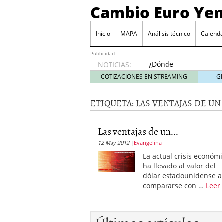
Cambio Euro Ye
Inicio
MAPA
Análisis técnico
Calenda
Publicidad
¿Dónde
NOTICIAS:
invertir
COTIZACIONES EN STREAMING
G
en
Japón?
ETIQUETA:
LAS VENTAJAS DE UN
octubre
31, 2024
Los desafíos de la econ
Las ventajas de un...
¿Cuál es el salario pro
12 May 2012
Evangelina
El declive continuado de
septiembre 26, 2023
La actual crisis económ
El enigma del aceite de
ha llevado al valor del
extranjero?
septiembre 
dólar estadounidense a
compararse con …
Leer