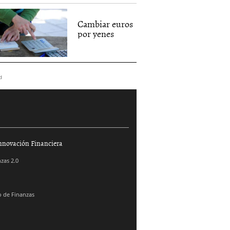
Cambiar euros
por yenes
d
nnovación Financiera
zas 2.0
 de Finanzas