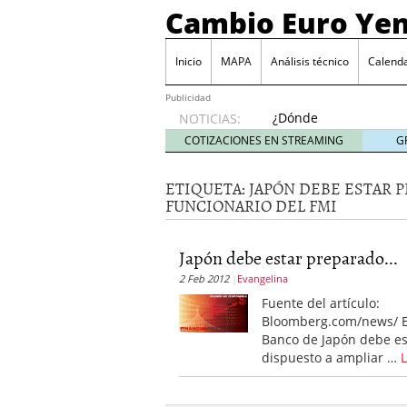
Cambio Euro Ye
Inicio
MAPA
Análisis técnico
Calenda
Publicidad
¿Dónde
NOTICIAS:
invertir
COTIZACIONES EN STREAMING
G
en
Japón?
ETIQUETA:
JAPÓN DEBE ESTAR P
octubre
FUNCIONARIO DEL FMI
31, 2024
Los desafíos de la econ
¿Cuál es el salario pro
Japón debe estar preparado...
El declive continuado de
2 Feb 2012
Evangelina
septiembre 26, 2023
El enigma del aceite de
Fuente del artículo:
extranjero?
septiembre 
Bloomberg.com/news/ E
Banco de Japón debe es
dispuesto a ampliar …