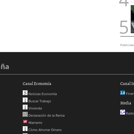
Publicida
aña
Canal Economía
Canal I
Finan
Noticias Economía
Buscar Trabajo
Media
Vivienda
Radio
Declaración de la Renta
Warrants
Cómo Ahorrar Dinero