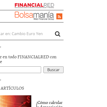
r en:
d
r en todo FINANCIALRED con
le
d
5 ARTÍCULOS
¿Cómo calcular
la depreciación