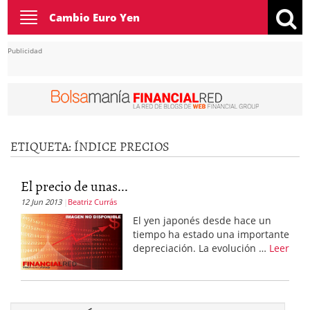
Toggle
Cambio Euro Yen
navigation
Publicidad
ETIQUETA:
ÍNDICE PRECIOS
El precio de unas...
12 Jun 2013
Beatriz Currás
El yen japonés desde hace un
tiempo ha estado una importante
depreciación. La evolución …
Leer