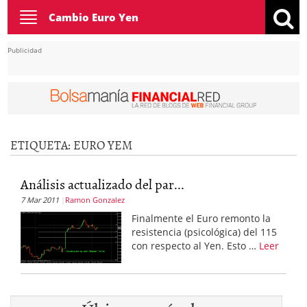
Toggle
Cambio Euro Yen
navigation
Publicidad
ETIQUETA:
EURO YEM
Análisis actualizado del par...
7 Mar 2011
Ramon Gonzalez
Finalmente el Euro remonto la
resistencia (psicológica) del 115
con respecto al Yen. Esto …
Leer