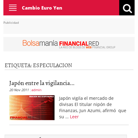
Toggle
Cambio Euro Yen
navigation
Publicidad
ETIQUETA:
ESPECULACION
Japón entre la vigilancia...
20 Nov 2011
admin
Japón vigila el mercado de
divisas El titular nipón de
Finanzas, Jun Azumi, afirmó que
su …
Leer