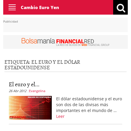
Toggle
Cambio Euro Yen
navigation
Publicidad
ETIQUETA:
EL EURO Y EL DÓLAR
ESTADOUNIDENSE
El euro y el...
26 Abr 2012
Evangelina
El dólar estadounidense y el euro
son dos de las divisas más
importantes en el mundo de …
Leer