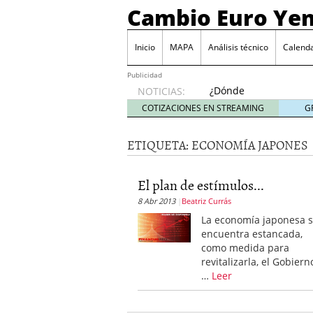
Cambio Euro Ye
Inicio
MAPA
Análisis técnico
Calenda
Publicidad
¿Dónde
NOTICIAS:
invertir
COTIZACIONES EN STREAMING
G
en
Japón?
ETIQUETA:
ECONOMÍA JAPONES
octubre
31, 2024
Los desafíos de la econ
El plan de estímulos...
¿Cuál es el salario pro
8 Abr 2013
Beatriz Currás
El declive continuado de
septiembre 26, 2023
La economía japonesa 
El enigma del aceite de
encuentra estancada,
extranjero?
septiembre 
como medida para
revitalizarla, el Gobiern
…
Leer