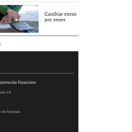
Cambiar euros
por yenes
d
nnovación Financiera
zas 2.0
 de Finanzas