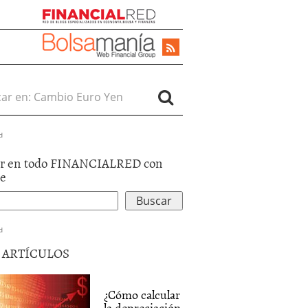
r en:
d
r en todo FINANCIALRED con
le
d
5 ARTÍCULOS
¿Cómo calcular
la depreciación