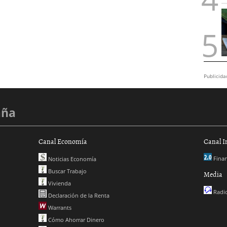
Publicida
aña
Canal Economía
Canal I
Finan
Noticias Economía
Buscar Trabajo
Media
Vivienda
Radio
Declaración de la Renta
Warrants
Cómo Ahorrar Dinero