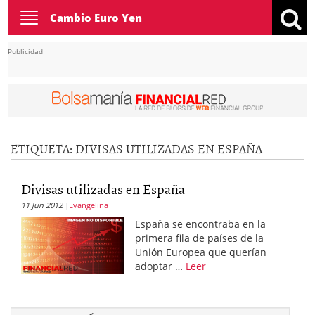
Toggle
Cambio Euro Yen
navigation
Publicidad
ETIQUETA:
DIVISAS UTILIZADAS EN ESPAÑA
Divisas utilizadas en España
11 Jun 2012
Evangelina
España se encontraba en la
primera fila de países de la
Unión Europea que querían
adoptar …
Leer