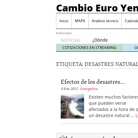
Cambio Euro Ye
Inicio
MAPA
Análisis técnico
Calenda
Publicidad
¿Dónde
NOTICIAS:
invertir
COTIZACIONES EN STREAMING
G
en
Japón?
ETIQUETA:
DESASTRES NATURA
octubre
31, 2024
Los desafíos de la econ
Efectos de los desastres...
¿Cuál es el salario pro
9 Ene 2012
Evangelina
El declive continuado de
septiembre 26, 2023
Existen muchos factore
El enigma del aceite de
que pueden verse
extranjero?
septiembre 
afectados a la hora de 
un desastre natural …
L