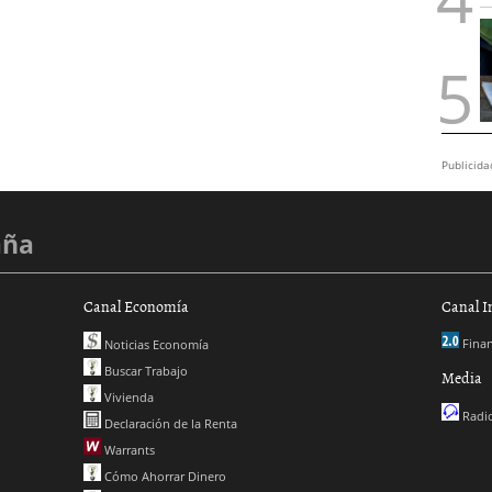
Publicida
aña
Canal Economía
Canal I
Finan
Noticias Economía
Buscar Trabajo
Media
Vivienda
Radio
Declaración de la Renta
Warrants
Cómo Ahorrar Dinero