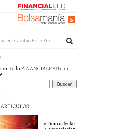
r en:
d
r en todo FINANCIALRED con
le
d
5 ARTÍCULOS
¿Cómo calcular
la depreciación