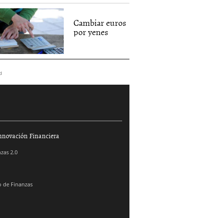
Cambiar euros
por yenes
d
nnovación Financiera
zas 2.0
 de Finanzas