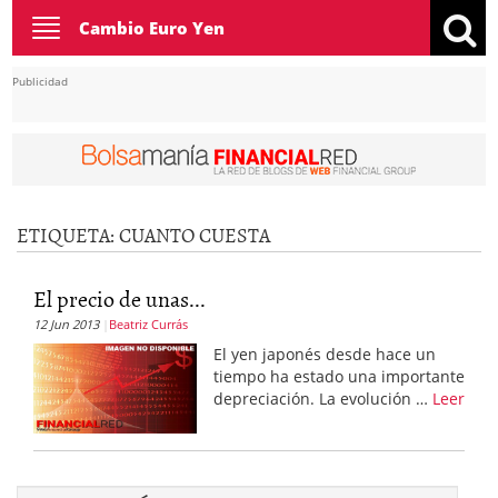
Toggle
Cambio Euro Yen
navigation
Publicidad
ETIQUETA:
CUANTO CUESTA
El precio de unas...
12 Jun 2013
Beatriz Currás
El yen japonés desde hace un
tiempo ha estado una importante
depreciación. La evolución …
Leer