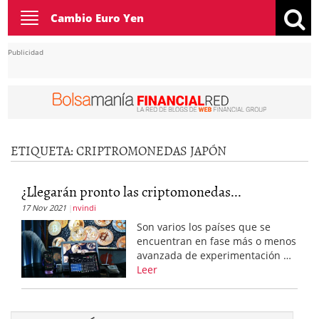
Toggle
Cambio Euro Yen
navigation
Publicidad
ETIQUETA:
CRIPTROMONEDAS JAPÓN
¿Llegarán pronto las criptomonedas...
17 Nov 2021
nvindi
Son varios los países que se
encuentran en fase más o menos
avanzada de experimentación …
Leer