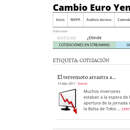
Cambio Euro Ye
Inicio
MAPA
Análisis técnico
Calenda
Publicidad
¿Dónde
NOTICIAS:
invertir
COTIZACIONES EN STREAMING
G
en
Japón?
ETIQUETA:
COTIZACIÓN
octubre
31, 2024
Los desafíos de la econ
El terremoto arrastra a...
¿Cuál es el salario pro
15 Mar 2011
Daniel
El declive continuado de
septiembre 26, 2023
Muchos inversores
El enigma del aceite de
estaban a la espera de 
extranjero?
septiembre 
apertura de la jornada 
la Bolsa de Tokio …
Lee