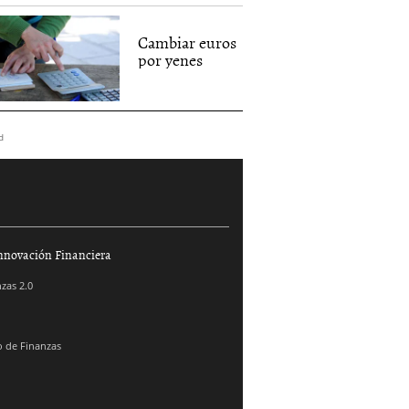
Cambiar euros
por yenes
d
nnovación Financiera
zas 2.0
 de Finanzas