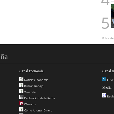
Publicida
aña
Canal Economía
Canal I
Finan
Noticias Economía
Buscar Trabajo
Media
Vivienda
Radio
Declaración de la Renta
Warrants
Cómo Ahorrar Dinero