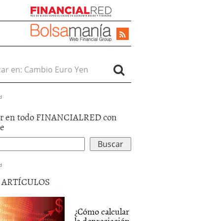
r en:
d
r en todo FINANCIALRED con
le
d
5 ARTÍCULOS
¿Cómo calcular
la depreciación