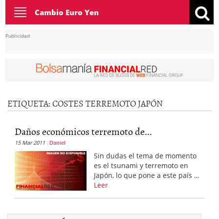
Toggle
Cambio Euro Yen
navigation
Publicidad
ETIQUETA:
COSTES TERREMOTO JAPÓN
Daños económicos terremoto de...
15 Mar 2011
Daniel
Sin dudas el tema de momento
es el tsunami y terremoto en
Japón, lo que pone a este país …
Leer