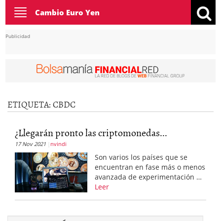
Toggle
Cambio Euro Yen
navigation
Publicidad
ETIQUETA:
CBDC
¿Llegarán pronto las criptomonedas...
17 Nov 2021
nvindi
Son varios los países que se
encuentran en fase más o menos
avanzada de experimentación …
Leer