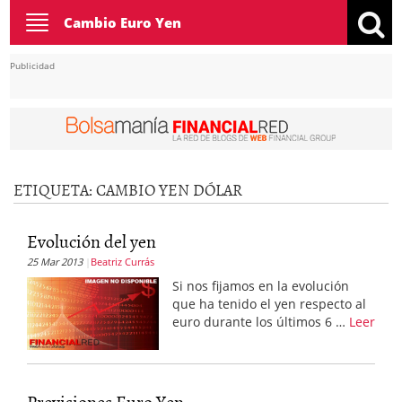
Toggle
Cambio Euro Yen
navigation
Publicidad
ETIQUETA:
CAMBIO YEN DÓLAR
Evolución del yen
25 Mar 2013
Beatriz Currás
Si nos fijamos en la evolución
que ha tenido el yen respecto al
euro durante los últimos 6 …
Leer
Previsiones Euro Yen