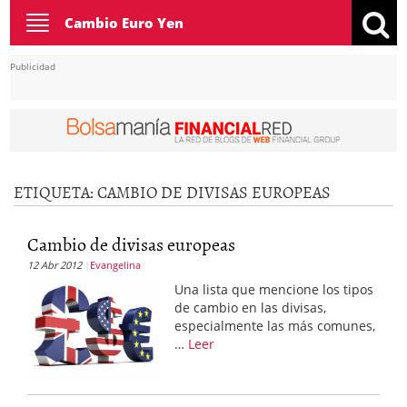
Toggle
Cambio Euro Yen
navigation
Publicidad
ETIQUETA:
CAMBIO DE DIVISAS EUROPEAS
Cambio de divisas europeas
12 Abr 2012
Evangelina
Una lista que mencione los tipos
de cambio en las divisas,
especialmente las más comunes,
…
Leer