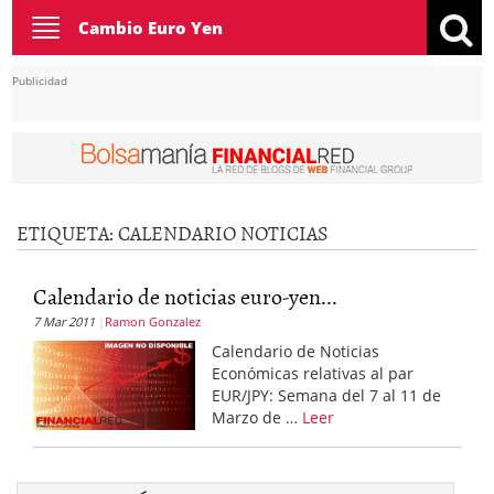
Toggle
Cambio Euro Yen
navigation
Publicidad
ETIQUETA:
CALENDARIO NOTICIAS
Calendario de noticias euro-yen...
7 Mar 2011
Ramon Gonzalez
Calendario de Noticias
Económicas relativas al par
EUR/JPY: Semana del 7 al 11 de
Marzo de …
Leer