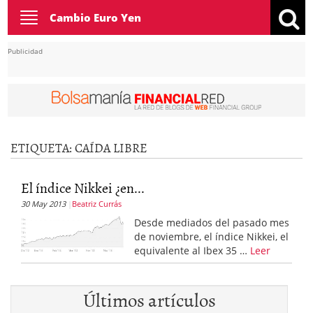
Toggle
Cambio Euro Yen
navigation
Publicidad
ETIQUETA:
CAÍDA LIBRE
El índice Nikkei ¿en...
30 May 2013
Beatriz Currás
Desde mediados del pasado mes
de noviembre, el índice Nikkei, el
equivalente al Ibex 35 …
Leer
Últimos artículos