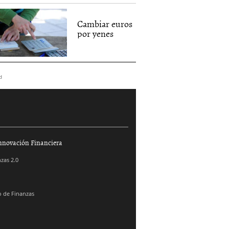
Cambiar euros
por yenes
d
nnovación Financiera
zas 2.0
 de Finanzas