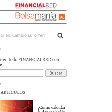
r en:
d
r en todo FINANCIALRED con
le
d
5 ARTÍCULOS
¿Cómo calcular
la depreciación