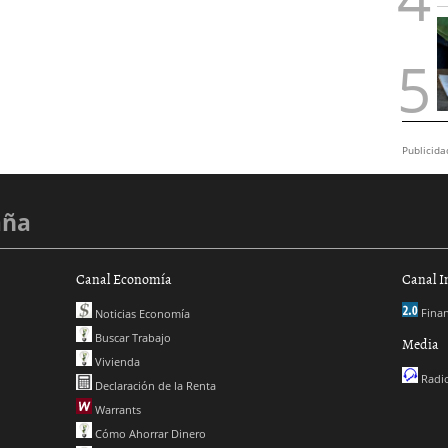
Publicida
aña
Canal Economía
Canal I
Finan
Noticias Economía
Buscar Trabajo
Media
Vivienda
Radio
Declaración de la Renta
Warrants
Cómo Ahorrar Dinero