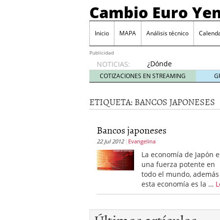
Cambio Euro Ye
Inicio
MAPA
Análisis técnico
Calenda
Publicidad
¿Dónde
NOTICIAS:
invertir
COTIZACIONES EN STREAMING
G
en
Japón?
ETIQUETA:
BANCOS JAPONESES
octubre
31, 2024
Los desafíos de la econ
Bancos japoneses
¿Cuál es el salario pro
22 Jul 2012
Evangelina
El declive continuado de
septiembre 26, 2023
La economía de Japón e
El enigma del aceite de
una fuerza potente en
extranjero?
septiembre 
todo el mundo, además
esta economía es la …
L