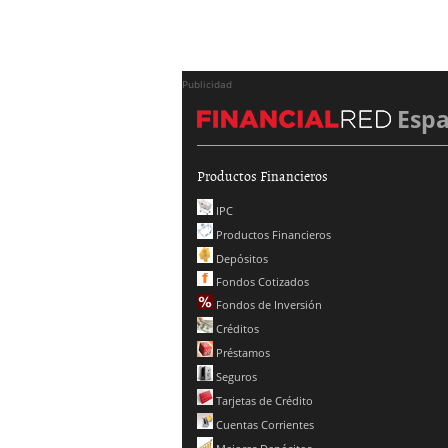
Publicidad
Esp
Productos Financieros
IPC
Productos Financieros
Depósitos
Fondos Cotizados
Fondos de Inversión
Créditos
Préstamos
Seguros
Tarjetas de Crédito
Cuentas Corrientes