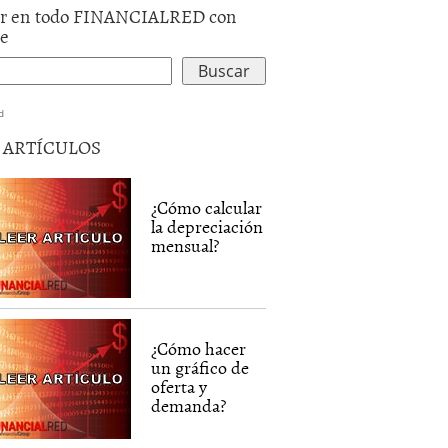
r en todo FINANCIALRED con
le
d
5 ARTÍCULOS
¿Cómo calcular
la depreciación
mensual?
¿Cómo hacer
un gráfico de
oferta y
demanda?