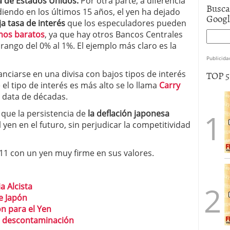
 de Estados Unidos.
Por otra parte, a diferencia
Busca
diendo en los últimos 15 años, el yen ha dejado
Goog
ja tasa de interés
que los especuladores pueden
mos baratos
, ya que hay otros Bancos Centrales
rango del 0% al 1%. El ejemplo más claro es la
Publicida
TOP 
anciarse en una divisa con bajos tipos de interés
el tipo de interés es más alto se lo llama
Carry
data de décadas.
 que la persistencia de
la deflación japonesa
yen en el futuro, sin perjudicar la competitividad
011 con un yen muy firme en sus valores.
a Alcista
e Japón
n para el Yen
a descontaminación