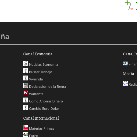
aña
Canal Economía
Canal I
Finan
Noticias Economía
Buscar Trabajo
Media
Vivienda
Radio
Declaración de la Renta
Warrants
Cómo Ahorrar Dinero
Cambio Euro Dolar
Canal Internacional
Materias Primas
Forex