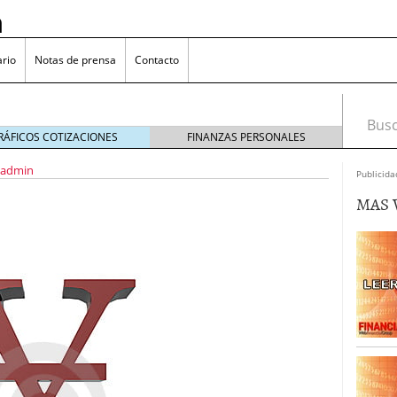
n
rio
Notas de prensa
Contacto
Busca
RÁFICOS COTIZACIONES
FINANZAS PERSONALES
admin
Publicida
MAS 
omía japonesa hoy
octubre 25, 2024
medio en yenes en Japón en 2024?
octubre 11, 2024
l sector inmobiliario: causas y consideraciones
 oliva: ¿Por qué es más caro en España que en el
22, 2023