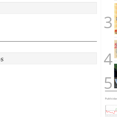
os
Publicida