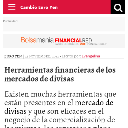
Toggle
Cambio Euro Yen
navigation
Publicidad
EURO YEN
|
25 NOVIEMBRE, 2012
-
Escrito por:
Evangelina
Herramientas financieras de los
mercados de divisas
Existen muchas herramientas que
están presentes en el
mercado de
divisas
y que son eficaces en el
negocio de la comercialización de
las mismas, los contratos a plazo