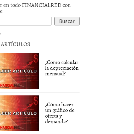
r en todo FINANCIALRED con
le
d
5 ARTÍCULOS
¿Cómo calcular
la depreciación
mensual?
¿Cómo hacer
un gráfico de
oferta y
demanda?