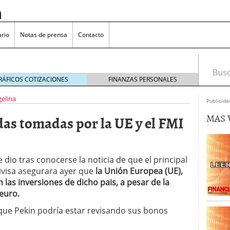
n
rio
Notas de prensa
Contacto
Busca
RÁFICOS COTIZACIONES
FINANZAS PERSONALES
elina
Publicida
MAS 
as tomadas por la UE y el FMI
omía japonesa hoy
octubre 25, 2024
medio en yenes en Japón en 2024?
octubre 11, 2024
l sector inmobiliario: causas y consideraciones
e dio tras conocerse la noticia de que el principal
 oliva: ¿Por qué es más caro en España que en el
ivisa asegurara ayer que
la Unión Europea (UE),
22, 2023
las inversiones de dicho pais, a pesar de la
euro.
e que Pekin podría estar revisando sus bonos