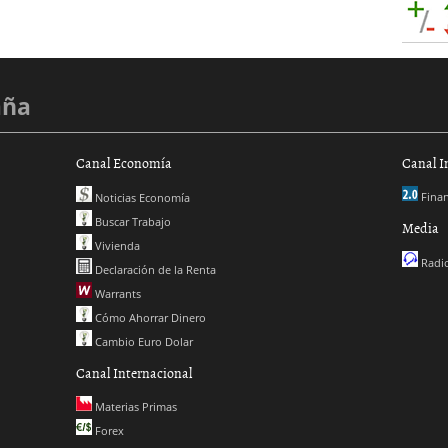
aña
Canal Economía
Canal I
Finan
Noticias Economía
Buscar Trabajo
Media
Vivienda
Radio
Declaración de la Renta
Warrants
Cómo Ahorrar Dinero
Cambio Euro Dolar
Canal Internacional
Materias Primas
Forex