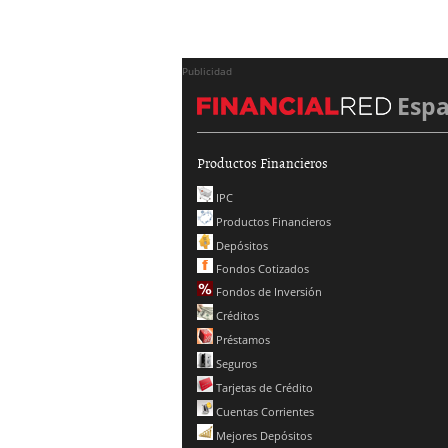
Publicidad
Esp
Productos Financieros
IPC
Productos Financieros
Depósitos
Fondos Cotizados
Fondos de Inversión
Créditos
Préstamos
Seguros
Tarjetas de Crédito
Cuentas Corrientes
Mejores Depósitos