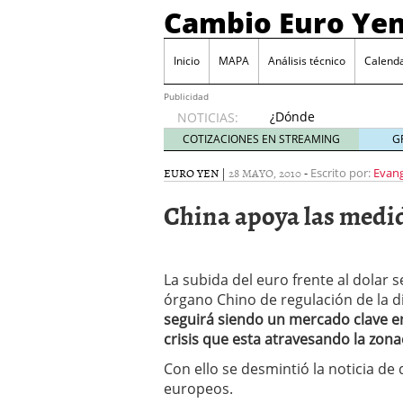
Cambio Euro Ye
Inicio
MAPA
Análisis técnico
Calenda
Publicidad
¿Dónde
NOTICIAS:
invertir
COTIZACIONES EN STREAMING
G
en
Japón?
EURO YEN
|
28 MAYO, 2010
-
Escrito por:
Evang
octubre
China apoya las medid
31, 2024
Los desafíos de la econ
¿Cuál es el salario pro
El declive continuado de
La subida del euro frente al dolar s
septiembre 26, 2023
El enigma del aceite de
órgano Chino de regulación de la d
extranjero?
septiembre 
seguirá siendo un mercado clave en 
crisis que esta atravesando la zona
Con ello se desmintió la noticia d
europeos.